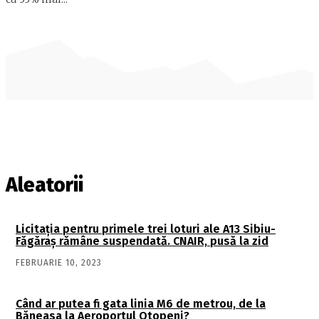
Aleatorii
Licitația pentru primele trei loturi ale A13 Sibiu-
Făgăraș rămâne suspendată. CNAIR, pusă la zid
FEBRUARIE 10, 2023
Când ar putea fi gata linia M6 de metrou, de la
Băneasa la Aeroportul Otopeni?