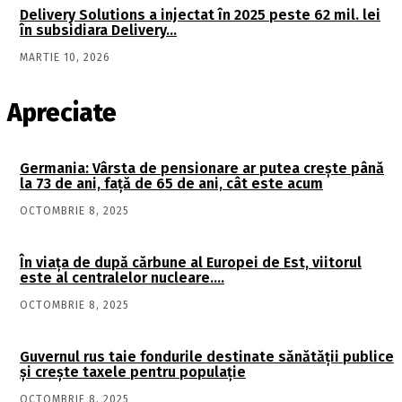
Delivery Solutions a injectat în 2025 peste 62 mil. lei
în subsidiara Delivery…
MARTIE 10, 2026
Apreciate
Germania: Vârsta de pensionare ar putea crește până
la 73 de ani, față de 65 de ani, cât este acum
OCTOMBRIE 8, 2025
În viaţa de după cărbune al Europei de Est, viitorul
este al centralelor nucleare….
OCTOMBRIE 8, 2025
Guvernul rus taie fondurile destinate sănătății publice
și crește taxele pentru populație
OCTOMBRIE 8, 2025