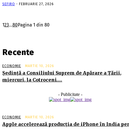
SEFIRO
-
FEBRUARIE 27, 2026
1
2
3
...
80
Pagina 1 din 80
Recente
ECONOMIE
MARTIE 10, 2026
Şedinţă a Consiliului Suprem de Apărare a Ţării,
miercuri, la Cotroceni….
- Publicitate -
ECONOMIE
MARTIE 10, 2026
Apple accelerează producția de iPhone în India pe