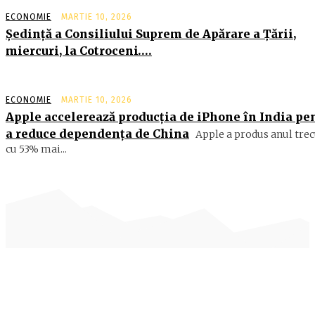
ECONOMIE
MARTIE 10, 2026
Şedinţă a Consiliului Suprem de Apărare a Ţării,
miercuri, la Cotroceni….
ECONOMIE
MARTIE 10, 2026
Apple accelerează producția de iPhone în India pe
a reduce dependența de China
Apple a produs anul trec
cu 53% mai...