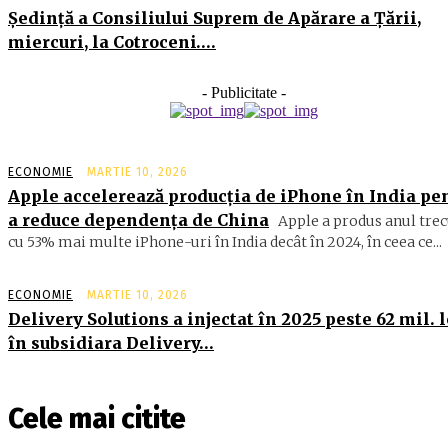
Şedinţă a Consiliului Suprem de Apărare a Ţării,
miercuri, la Cotroceni….
- Publicitate -
ECONOMIE
MARTIE 10, 2026
Apple accelerează producția de iPhone în India pe
a reduce dependența de China
Apple a produs anul trec
cu 53% mai multe iPhone-uri în India decât în 2024, în ceea ce...
ECONOMIE
MARTIE 10, 2026
Delivery Solutions a injectat în 2025 peste 62 mil. l
în subsidiara Delivery…
Cele mai citite