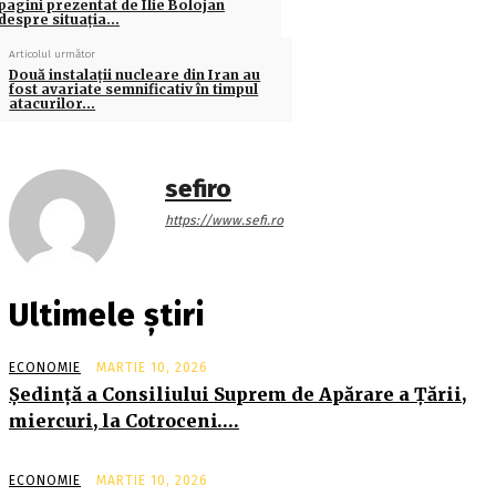
pagini prezentat de Ilie Bolojan
despre situaţia…
Articolul următor
Două instalaţii nucleare din Iran au
fost avariate semnificativ în timpul
atacurilor…
sefiro
https://www.sefi.ro
Ultimele știri
ECONOMIE
MARTIE 10, 2026
Şedinţă a Consiliului Suprem de Apărare a Ţării,
miercuri, la Cotroceni….
ECONOMIE
MARTIE 10, 2026