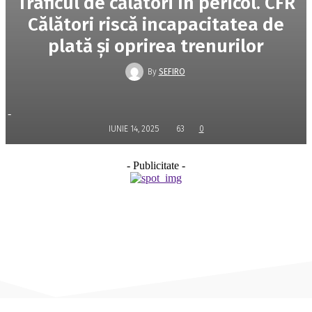
Traficul de călători în pericol. CFR
Călători riscă incapacitatea de
plată și oprirea trenurilor
By
SEFIRO
-
IUNIE 14, 2025
63
0
- Publicitate -