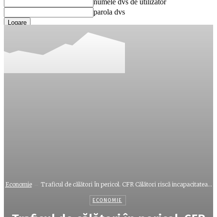
numele dvs de utilizator
parola dvs
Ați uitat parola? obține ajutor
Recuperare parola
Recuperați-vă parola
adresa dvs de email
O parola va fi trimisă pe adresa dvs de email.
Economie
Traficul de călători în pericol. CFR Călători riscă incapacitatea...
ECONOMIE