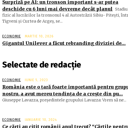
Surpriză pe A1: un tronson important s-ar putea
deschide cu 6 luni mai devreme decât planul
Stadiu
fizic al lucrărilor la tronsonul 4 al Autostrăzii Sibiu- Piteşti, înt
Tigveni şi Curtea de Argeş, se...
ECONOMIE
MARTIE 10, 2026
Gigantul Unilever a făcut rebranding diviziei de…
Selectate de redacție
ECONOMIE
IUNIE 5, 2023
România este o ţară foarte importantă pentru grup
nostru, a avut mereu tendinţa de a creşte din pu…
Giuseppe Lavazza, preşedintele grupului Lavazza: Vrem să ne...
ECONOMIE
IANUARIE 10, 2024
Ce cărți au citit românii anul trecut? “Cărţile pentr