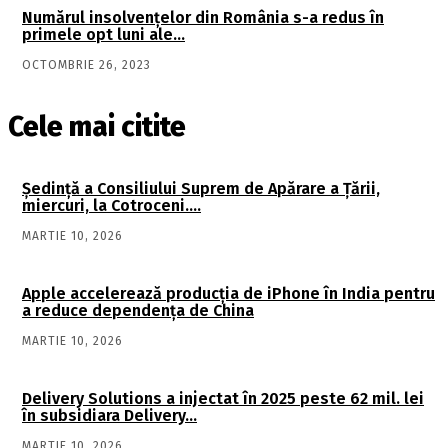
Numărul insolvenţelor din România s-a redus în
primele opt luni ale…
OCTOMBRIE 26, 2023
Cele mai citite
Şedinţă a Consiliului Suprem de Apărare a Ţării,
miercuri, la Cotroceni….
MARTIE 10, 2026
Apple accelerează producția de iPhone în India pentru
a reduce dependența de China
MARTIE 10, 2026
Delivery Solutions a injectat în 2025 peste 62 mil. lei
în subsidiara Delivery…
MARTIE 10, 2026