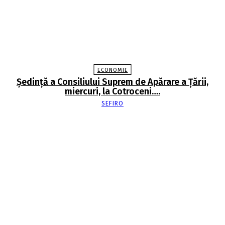
ECONOMIE
Şedinţă a Consiliului Suprem de Apărare a Ţării,
miercuri, la Cotroceni….
SEFIRO