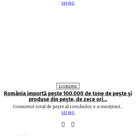
SEFIRO
ECONOMIE
România importă peste 100.000 de tone de peşte şi
produse din peşte, de zece ori…
Consumul total de peşte al ro­mâ­nilor s-a menţinut...
SEFIRO