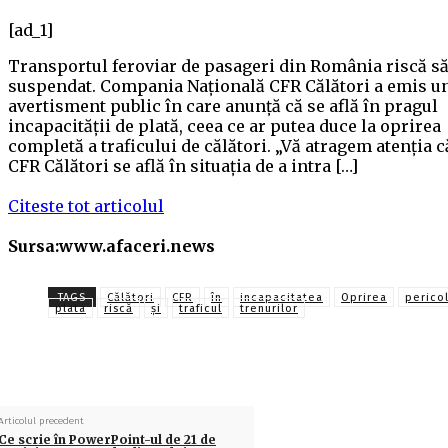
[ad_1]
Transportul feroviar de pasageri din România riscă să
suspendat. Compania Națională CFR Călători a emis u
avertisment public în care anunță că se află în pragul
incapacității de plată, ceea ce ar putea duce la oprirea
completă a traficului de călători. „Vă atragem atenția c
CFR Călători se află în situația de a intra […]
Citeste tot articolul
Sursa:www.afaceri.news
TAGS
Călători
CFR
în
incapacitatea
Oprirea
perico
plata
riscă
și
traficul
trenurilor
Articolul precedent
Ce scrie în PowerPoint-ul de 21 de