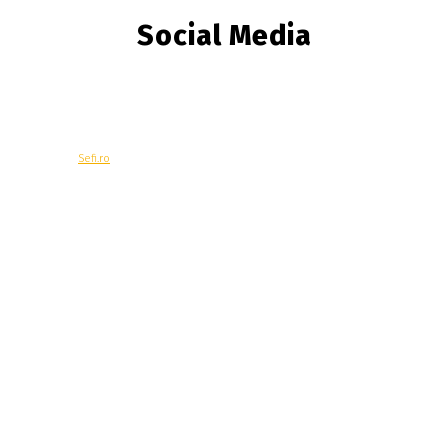
Social Media
© Copyright -
Sefi.ro
Economie
Contacteaza-ne