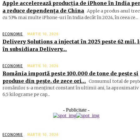
Apple accelerează producția de iPhone în India pe
a reduce dependența de China
Apple a produs anul trec
cu 53% mai multe iPhone-uri în India decât în 2024, în ceea ce...
ECONOMIE
MARTIE 10, 2026
Delivery Solutions a injectat în 2025 peste 62 mil. l
în subsidiara Delivery…
ECONOMIE
MARTIE 10, 2026
România importă peste 100.000 de tone de peşte şi
produse din peşte, de zece ori…
Consumul total de peşte
ro­mâ­nilor s-a menţinut constant în ul­timii ani, la aproximativ 
6,5 ki­lograme pe cap...
- Publicitate -
ECONOMIE
MARTIE 10, 2026