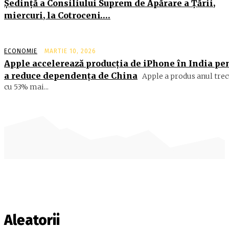
Şedinţă a Consiliului Suprem de Apărare a Ţării,
miercuri, la Cotroceni….
ECONOMIE
MARTIE 10, 2026
Apple accelerează producția de iPhone în India pe
a reduce dependența de China
Apple a produs anul trec
cu 53% mai...
Aleatorii