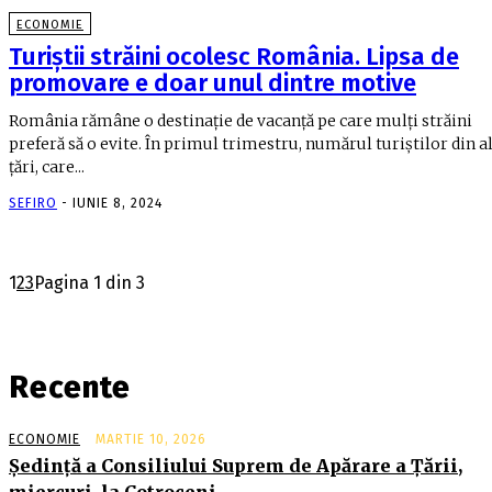
ECONOMIE
Turiștii străini ocolesc România. Lipsa de
promovare e doar unul dintre motive
România rămâne o destinație de vacanță pe care mulți străini
preferă să o evite. În primul trimestru, numărul turiștilor din a
țări, care...
SEFIRO
-
IUNIE 8, 2024
1
2
3
Pagina 1 din 3
Recente
ECONOMIE
MARTIE 10, 2026
Şedinţă a Consiliului Suprem de Apărare a Ţării,