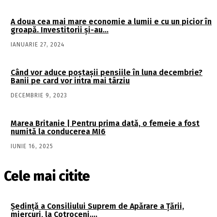
A doua cea mai mare economie a lumii e cu un picior în
groapă. Investitorii şi-au…
IANUARIE 27, 2024
Când vor aduce poștașii pensiile în luna decembrie?
Banii pe card vor intra mai târziu
DECEMBRIE 9, 2023
Marea Britanie | Pentru prima dată, o femeie a fost
numită la conducerea MI6
IUNIE 16, 2025
Cele mai citite
Şedinţă a Consiliului Suprem de Apărare a Ţării,
miercuri, la Cotroceni….