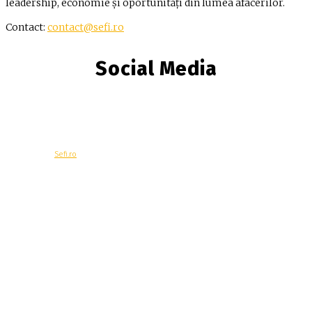
leadership, economie și oportunități din lumea afacerilor.
Contact:
contact@sefi.ro
Social Media
© Copyright -
Sefi.ro
Economie
Contacteaza-ne