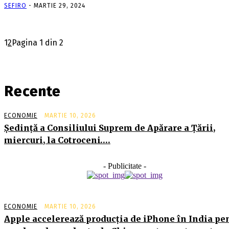
SEFIRO
-
MARTIE 29, 2024
1
2
Pagina 1 din 2
Recente
ECONOMIE
MARTIE 10, 2026
Şedinţă a Consiliului Suprem de Apărare a Ţării,
miercuri, la Cotroceni….
- Publicitate -
ECONOMIE
MARTIE 10, 2026
Apple accelerează producția de iPhone în India pe