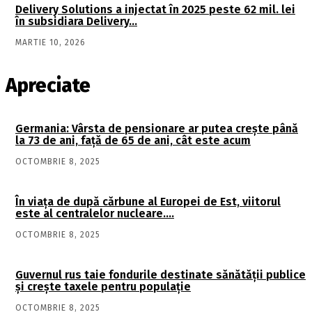
Delivery Solutions a injectat în 2025 peste 62 mil. lei
în subsidiara Delivery…
MARTIE 10, 2026
Apreciate
Germania: Vârsta de pensionare ar putea crește până
la 73 de ani, față de 65 de ani, cât este acum
OCTOMBRIE 8, 2025
În viaţa de după cărbune al Europei de Est, viitorul
este al centralelor nucleare….
OCTOMBRIE 8, 2025
Guvernul rus taie fondurile destinate sănătății publice
și crește taxele pentru populație
OCTOMBRIE 8, 2025