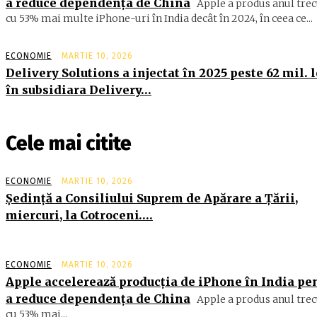
a reduce dependența de China
Apple a produs anul trec
cu 53% mai multe iPhone-uri în India decât în 2024, în ceea ce...
ECONOMIE
MARTIE 10, 2026
Delivery Solutions a injectat în 2025 peste 62 mil. l
în subsidiara Delivery…
Cele mai citite
ECONOMIE
MARTIE 10, 2026
Şedinţă a Consiliului Suprem de Apărare a Ţării,
miercuri, la Cotroceni….
ECONOMIE
MARTIE 10, 2026
Apple accelerează producția de iPhone în India pe
a reduce dependența de China
Apple a produs anul trec
cu 53% mai...