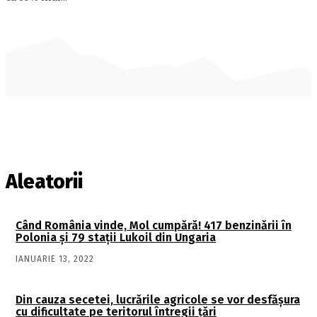
Aleatorii
Când România vinde, Mol cumpără! 417 benzinării în
Polonia și 79 stații Lukoil din Ungaria
IANUARIE 13, 2022
Din cauza secetei, lucrările agricole se vor desfășura
cu dificultate pe teritorul întregii țări