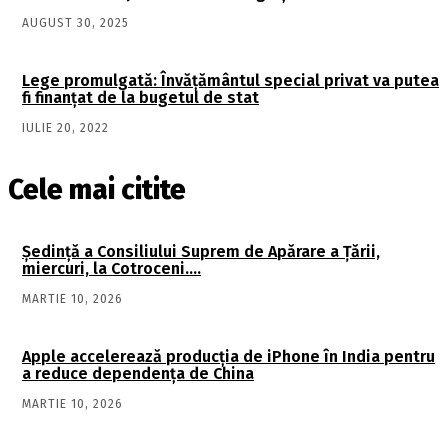
AUGUST 30, 2025
Lege promulgată: Învățământul special privat va putea
fi finanțat de la bugetul de stat
IULIE 20, 2022
Cele mai citite
Şedinţă a Consiliului Suprem de Apărare a Ţării,
miercuri, la Cotroceni….
MARTIE 10, 2026
Apple accelerează producția de iPhone în India pentru
a reduce dependența de China
MARTIE 10, 2026