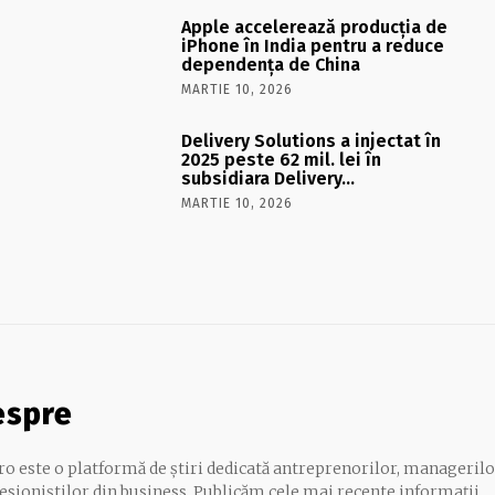
Apple accelerează producția de
iPhone în India pentru a reduce
dependența de China
MARTIE 10, 2026
Delivery Solutions a injectat în
2025 peste 62 mil. lei în
subsidiara Delivery…
MARTIE 10, 2026
espre
.ro este o platformă de știri dedicată antreprenorilor, managerilo
esioniștilor din business. Publicăm cele mai recente informații,