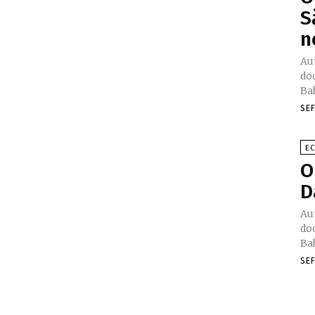
S
n
Au
doc
Bab
SE
E
O
D
Au
doc
Bab
SE