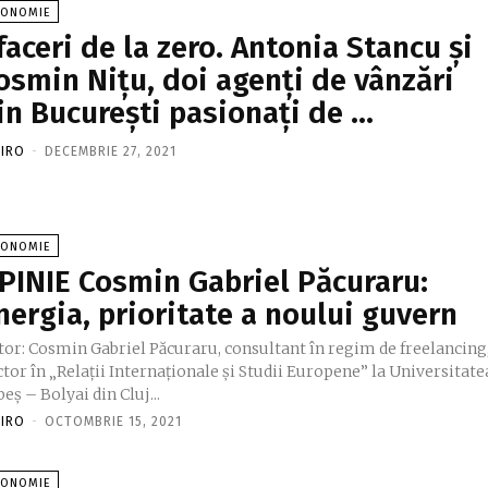
CONOMIE
faceri de la zero. Antonia Stancu şi
osmin Niţu, doi agenţi de vânzări
in Bucureşti pasionaţi de …
FIRO
-
DECEMBRIE 27, 2021
CONOMIE
PINIE Cosmin Gabriel Păcuraru:
nergia, prioritate a noului guvern
tor: Cosmin Gabriel Păcuraru, consultant în regim de freelancing
tor în „Relații Internaționale și Studii Europene” la Universitate
eș – Bolyai din Cluj...
FIRO
-
OCTOMBRIE 15, 2021
CONOMIE