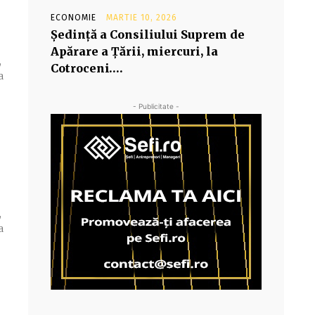
ECONOMIE
MARTIE 10, 2026
Şedinţă a Consiliului Suprem de
Apărare a Ţării, miercuri, la
,
Cotroceni….
a
- Publicitate -
,
a