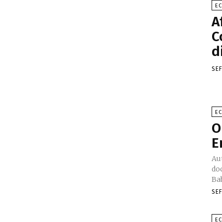
E
A
C
d
SE
E
O
E
Au
doc
Bab
SE
E