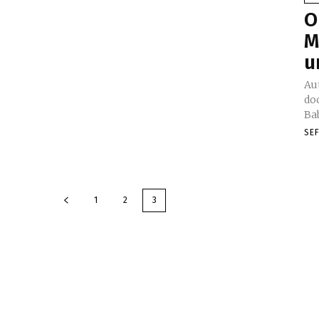
O
M
u
Au
doc
Bab
SE
1
2
3