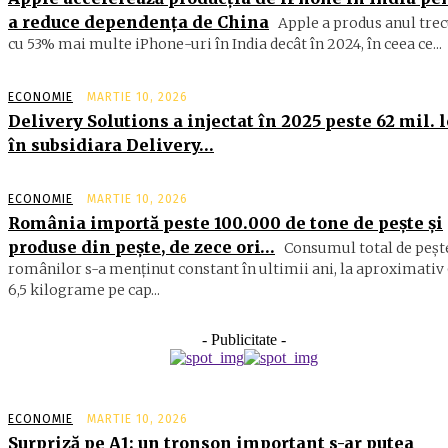
a reduce dependența de China
Apple a produs anul trec
cu 53% mai multe iPhone-uri în India decât în 2024, în ceea ce...
ECONOMIE
MARTIE 10, 2026
Delivery Solutions a injectat în 2025 peste 62 mil. l
în subsidiara Delivery…
ECONOMIE
MARTIE 10, 2026
România importă peste 100.000 de tone de peşte şi
produse din peşte, de zece ori…
Consumul total de peşte
ro­mâ­nilor s-a menţinut constant în ul­timii ani, la aproximativ 
6,5 ki­lograme pe cap...
- Publicitate -
ECONOMIE
MARTIE 10, 2026
Surpriză pe A1: un tronson important s-ar putea