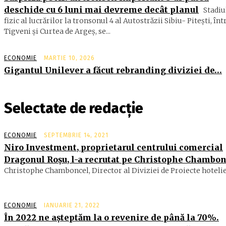
deschide cu 6 luni mai devreme decât planul
Stadiu
fizic al lucrărilor la tronsonul 4 al Autostrăzii Sibiu- Piteşti, înt
Tigveni şi Curtea de Argeş, se...
ECONOMIE
MARTIE 10, 2026
Gigantul Unilever a făcut rebranding diviziei de…
Selectate de redacție
ECONOMIE
SEPTEMBRIE 14, 2021
Niro Investment, proprietarul centrului comercial
Dragonul Roşu, l-a recrutat pe Christophe Chambo
Christophe Chamboncel, Director al Diviziei de Proiecte hotelier
ECONOMIE
IANUARIE 21, 2022
În 2022 ne aşteptăm la o revenire de până la 70%.