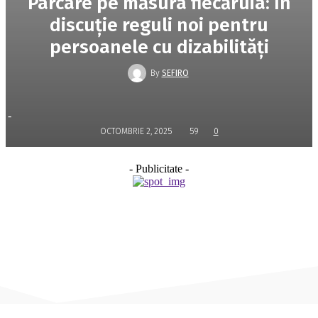
Parcare pe măsura fiecăruia: în
discuție reguli noi pentru
persoanele cu dizabilități
By
SEFIRO
-
OCTOMBRIE 2, 2025
59
0
- Publicitate -