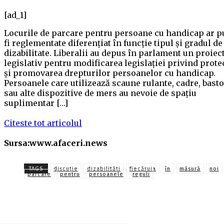
[ad_1]
Locurile de parcare pentru persoane cu handicap ar p
fi reglementate diferențiat în funcție tipul și gradul de
dizabilitate. Liberalii au depus în parlament un proiec
legislativ pentru modificarea legislației privind prote
și promovarea drepturilor persoanelor cu handicap.
Persoanele care utilizează scaune rulante, cadre, bast
sau alte dispozitive de mers au nevoie de spațiu
suplimentar […]
Citeste tot articolul
Sursa:www.afaceri.news
TAGS
discuţie
dizabilităţi
fiecăruia
în
măsură
noi
parcare
pentru
persoanele
reguli