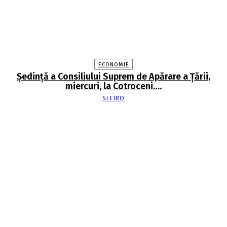
ECONOMIE
Şedinţă a Consiliului Suprem de Apărare a Ţării,
miercuri, la Cotroceni….
SEFIRO