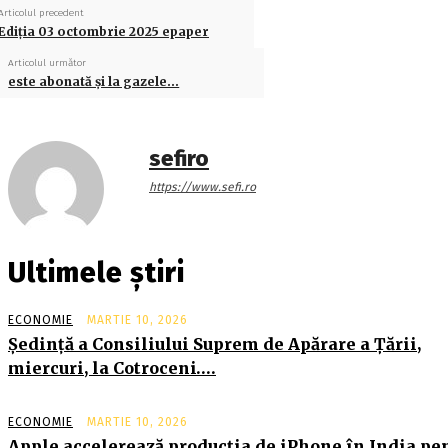
Articolul precedent
Ediţia 03 octombrie 2025 epaper
Articolul următor
este abonată şi la gazele…
sefiro
https://www.sefi.ro
Ultimele știri
ECONOMIE
MARTIE 10, 2026
Şedinţă a Consiliului Suprem de Apărare a Ţării,
miercuri, la Cotroceni….
ECONOMIE
MARTIE 10, 2026
Apple accelerează producția de iPhone în India pe