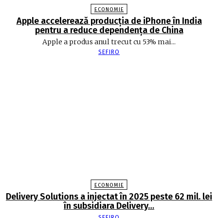
ECONOMIE
Apple accelerează producția de iPhone în India
pentru a reduce dependența de China
Apple a produs anul trecut cu 53% mai...
SEFIRO
ECONOMIE
Delivery Solutions a injectat în 2025 peste 62 mil. lei
în subsidiara Delivery…
SEFIRO