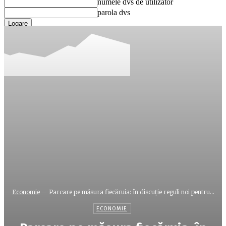
numele dvs de utilizator
parola dvs
Ați uitat parola? obține ajutor
Recuperare parola
Recuperați-vă parola
adresa dvs de email
O parola va fi trimisă pe adresa dvs de email.
Economie
Parcare pe măsura fiecăruia: în discuție reguli noi pentru...
ECONOMIE