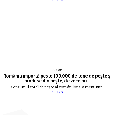
ECONOMIE
România importă peste 100.000 de tone de peşte şi
produse din peşte, de zece ori…
Consumul total de peşte al ro­mâ­nilor s-a menţinut...
SEFIRO