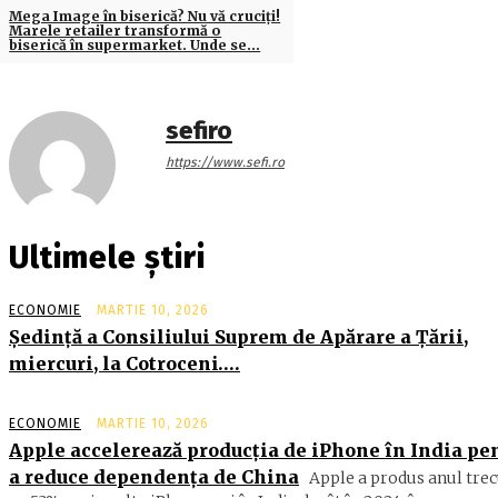
Mega Image în biserică? Nu vă cruciți!
Marele retailer transformă o
biserică în supermarket. Unde se…
sefiro
https://www.sefi.ro
Ultimele știri
ECONOMIE
MARTIE 10, 2026
Şedinţă a Consiliului Suprem de Apărare a Ţării,
miercuri, la Cotroceni….
ECONOMIE
MARTIE 10, 2026
Apple accelerează producția de iPhone în India pe
a reduce dependența de China
Apple a produs anul trec