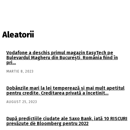
Aleatorii
Vodafone a deschis primul magazin EasyTech pe
Bulevardul Magheru din Bucureşti, România fiind în
pri…
MARTIE 8, 2023
Dobânzile mari la lei temperează şi mai mult apetitul
pentru credite. Creditarea privată a încetinit…
AUGUST 25, 2023
După predicțiile ciudate ale Saxo Bank, iată 10 RISCURI
prevăzute de Bloomberg pentru 2022