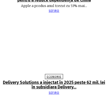
pentru a reduce dependența de China
Apple a produs anul trecut cu 53% mai...
SEFIRO
ECONOMIE
Delivery Solutions a injectat în 2025 peste 62 mil. lei
în subsidiara Delivery…
SEFIRO