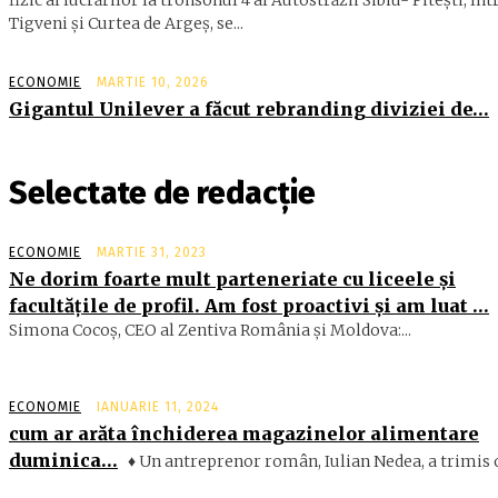
fizic al lucrărilor la tronsonul 4 al Autostrăzii Sibiu- Piteşti, înt
Tigveni şi Curtea de Argeş, se...
ECONOMIE
MARTIE 10, 2026
Gigantul Unilever a făcut rebranding diviziei de…
Selectate de redacție
ECONOMIE
MARTIE 31, 2023
Ne dorim foarte mult parteneriate cu liceele şi
facultăţile de profil. Am fost proactivi şi am luat …
Simona Cocoş, CEO al Zentiva România şi Moldova:...
ECONOMIE
IANUARIE 11, 2024
cum ar arăta închiderea magazinelor alimentare
duminica…
♦ Un antreprenor român, Iulian Nedea, a trimis o