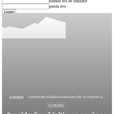
numele dvs de utilizator
parola dvs
Ați uitat parola? obține ajutor
Recuperare parola
Recuperați-vă parola
adresa dvs de email
O parola va fi trimisă pe adresa dvs de email.
Economie
Considerăm că iniţierea unui nou ciclu de reducere a...
ECONOMIE