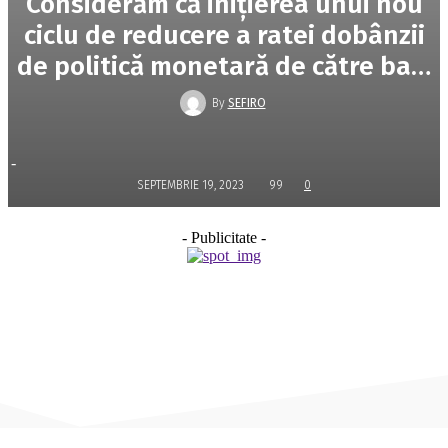
Considerăm că iniţierea unui nou
ciclu de reducere a ratei dobânzii
de politică monetară de către ba…
By
SEFIRO
-
SEPTEMBRIE 19, 2023
99
0
- Publicitate -