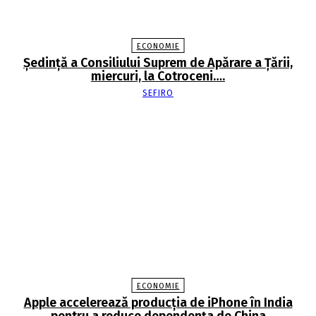
ECONOMIE
Şedinţă a Consiliului Suprem de Apărare a Ţării,
miercuri, la Cotroceni….
SEFIRO
ECONOMIE
Apple accelerează producția de iPhone în India