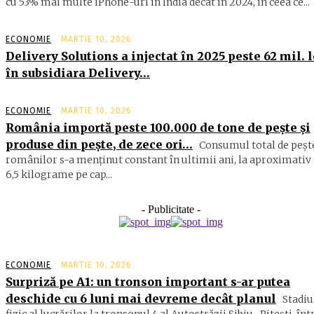
cu 53% mai multe iPhone-uri în India decât în 2024, în ceea ce...
ECONOMIE
MARTIE 10, 2026
Delivery Solutions a injectat în 2025 peste 62 mil. l
în subsidiara Delivery…
ECONOMIE
MARTIE 10, 2026
România importă peste 100.000 de tone de peşte şi
produse din peşte, de zece ori…
Consumul total de peşte
ro­mâ­nilor s-a menţinut constant în ul­timii ani, la aproximativ 
6,5 ki­lograme pe cap...
- Publicitate -
ECONOMIE
MARTIE 10, 2026
Surpriză pe A1: un tronson important s-ar putea
deschide cu 6 luni mai devreme decât planul
Stadiu