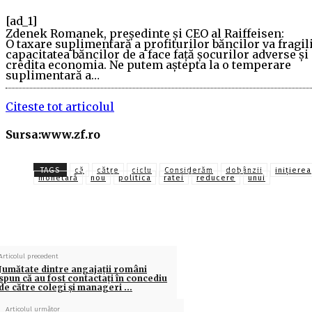
[ad_1]
Zdenek Romanek, preşedinte şi CEO al Raiffeisen:
O taxare suplimentară a profiturilor băncilor va fragil
capacitatea băncilor de a face faţă şocurilor adverse şi
credita economia. Ne putem aştepta la o temperare
suplimentară a…
Citeste tot articolul
Sursa:www.zf.ro
TAGS
că
către
ciclu
Considerăm
dobânzii
iniţierea
monetară
nou
politica
ratei
reducere
unui
Articolul precedent
Jumătate dintre angajaţii români
spun că au fost contactaţi în concediu
de către colegi şi manageri …
Articolul următor