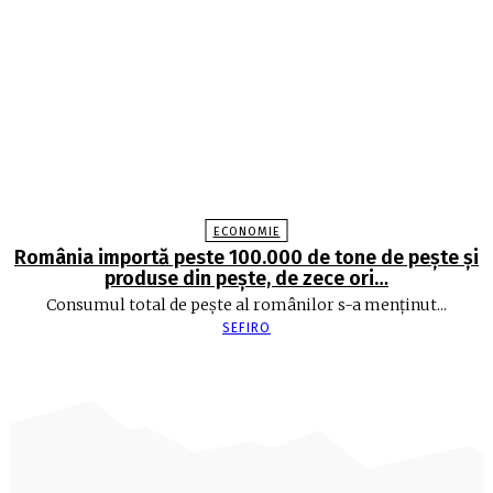
ECONOMIE
România importă peste 100.000 de tone de peşte şi
produse din peşte, de zece ori…
Consumul total de peşte al ro­mâ­nilor s-a menţinut...
SEFIRO