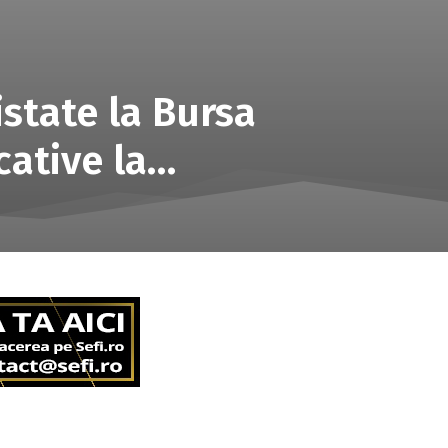
istate la Bursa
cative la…