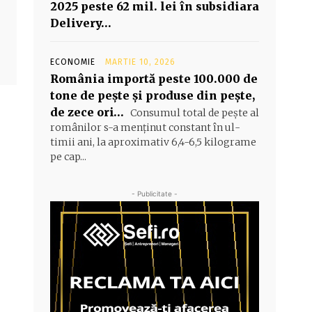
2025 peste 62 mil. lei în subsidiara
Delivery…
ECONOMIE
MARTIE 10, 2026
România importă peste 100.000 de
tone de peşte şi produse din peşte,
de zece ori…
Consumul total de peşte al
ro­mâ­nilor s-a menţinut constant în ul­
timii ani, la aproximativ 6,4-6,5 ki­lograme
pe cap...
- Publicitate -