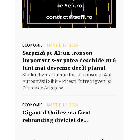
ECONOMIE
MARTIE 10, 2026
Surpriză pe A1: un tronson
important s-ar putea deschide cu 6
luni mai devreme decât planul
Stadiul fizic al lucrărilor la tronsonul 4 al
Autostrăzii Sibiu- Piteşti, între Tigveni şi
Curtea de Argeş, se...
ECONOMIE
MARTIE 10, 2026
Gigantul Unilever a făcut
rebranding diviziei de…