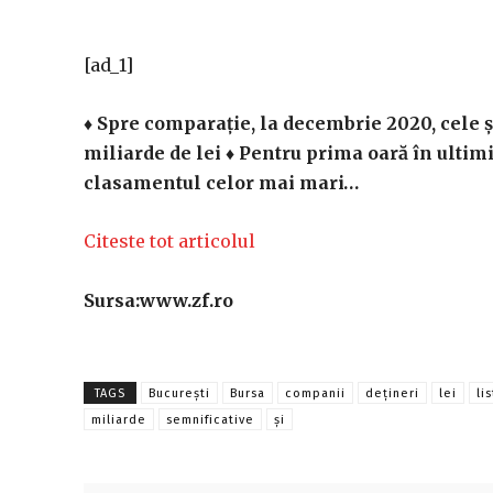
[ad_1]
♦ Spre comparaţie, la decembrie 2020, cele ş
miliarde de lei ♦ Pentru prima oară în ultim
clasamentul celor mai mari…
Citeste tot articolul
Sursa:www.zf.ro
TAGS
București
Bursa
companii
deţineri
lei
li
miliarde
semnificative
și