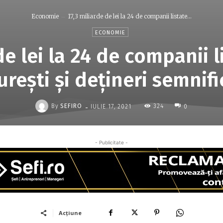
Economie
17,3 miliarde de lei la 24 de companii listate...
ECONOMIE
de lei la 24 de companii l
ureşti şi deţineri semnifi
-
By
SEFIRO
324
IULIE 17, 2021
0
- Publicitate -
Acțiune